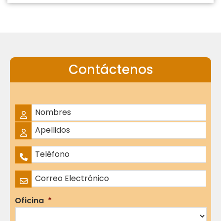
Contáctenos
Nombre Completo
*
Nombres
Apellidos
Teléfono
*
Correo Electrónico
*
Oficina
*