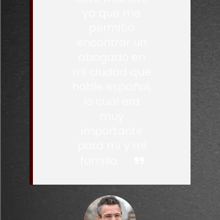
ya que me
permitió
encontrar un
abogado en
mi ciudad que
hable español,
lo cual era
muy
importante
para mí y mi
familia.