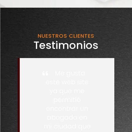
NUESTROS CLIENTES
Testimonios
Me gusta
este web site
ya que me
permitió
encontrar un
abogado en
mi ciudad que