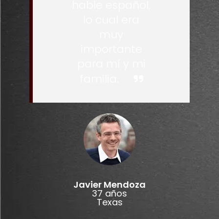
hable español,
lo cual era
muy
importante
para mí y mi
familia.
Javier Mendoza
37 años
Texas