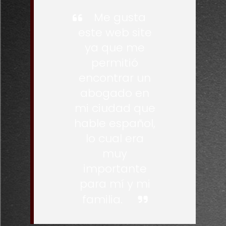
Me gusta
este web site
ya que me
permitió
encontrar un
abogado en
mi ciudad que
hable español,
lo cual era
muy
importante
para mí y mi
familia.