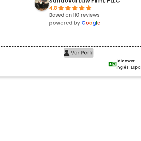
Sandoval Law Firm, PLLC
4.8
Based on 110 reviews
powered by
G
o
o
g
l
e
Ver Perfil
Idiomas:
,
Inglés
Espa