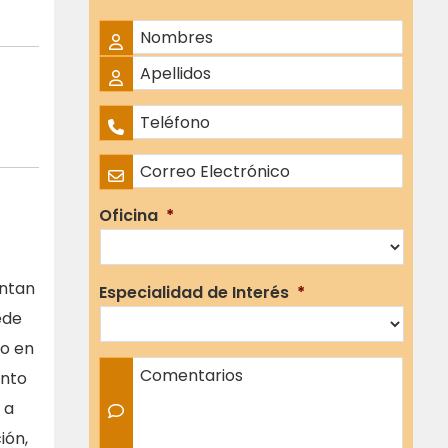
Nombre Completo
*
Nombres
Apellidos
Teléfono
*
Correo Electrónico
*
Oficina
*
entan
Especialidad de Interés
*
ede
co en
Comentarios
ento
 a
ión,