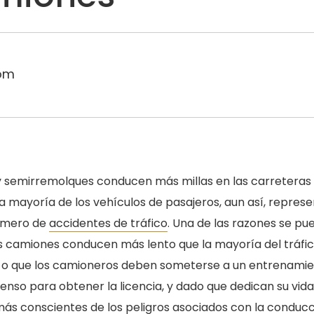
om
y semirremolques conducen más millas en las carreteras
a mayoría de los vehículos de pasajeros, aun así, repres
úmero de
accidentes de tráfico
. Una de las razones se pu
s camiones conducen más lento que la mayoría del tráfi
, o que los camioneros deben someterse a un entrenami
nso para obtener la licencia, y dado que dedican su vida
más conscientes de los peligros asociados con la conducc