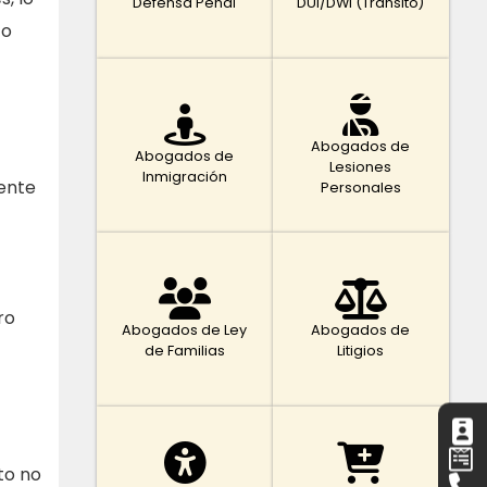
Defensa Penal
DUI/DWI (Tránsito)
to
Abogados de
Abogados de
Lesiones
Inmigración
ente
Personales
ro
Abogados de Ley
Abogados de
de Familias
Litigios
to no