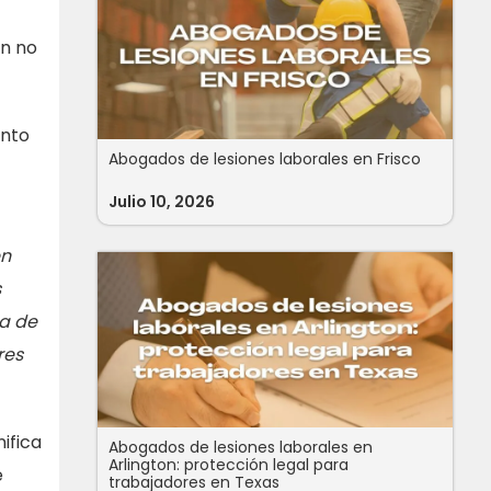
ón no
ento
Abogados de lesiones laborales en Frisco
Julio 10, 2026
en
s
da de
res
ifica
Abogados de lesiones laborales en
Arlington: protección legal para
e
trabajadores en Texas