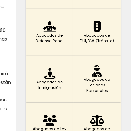
de
10,
Abogados de
Abogados de
anas
Defensa Penal
DUI/DWI (Tránsito)
uirá
Abogados de
están
Abogados de
Lesiones
Inmigración
Personales
son,
r lo
Abogados de Ley
Abogados de