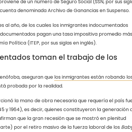
roviene de un número de Seguro Social (SSN, por sus sigl
una cuenta denominada Archivo de Ganancias en Suspenso.
 al año, de los cuales los inmigrantes indocumentados
 indocumentados pagan una tasa impositiva promedio más
a Política (ITEP, por sus siglas en inglés).
entados toman el trabajo de los
 xenófoba, aseguran que
los inmigrantes están robando lo
stá probada por la realidad.
orcionó la mano de obra necesaria que requería el país fu
5 y 1964), es decir, quienes constituyeron la generación 
 afirman que la gran recesión que se mostró en plenitud
rte) por el retiro masivo de la fuerza laboral de los
Bab