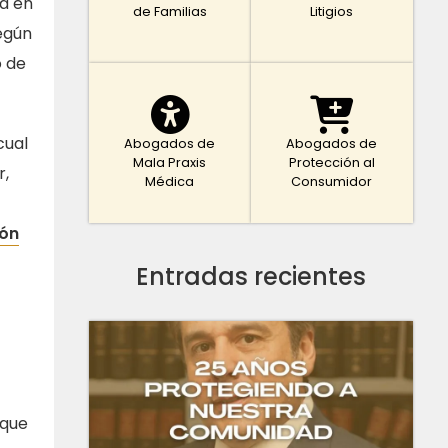
a en
de Familias
Litigios
egún
o de
cual
Abogados de
Abogados de
Mala Praxis
Protección al
r,
Médica
Consumidor
ión
Entradas recientes
 que