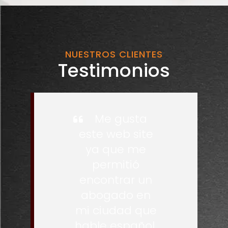
NUESTROS CLIENTES
Testimonios
Me gusta
este web site
ya que me
permitió
encontrar un
abogado en
mi ciudad que
hable español,