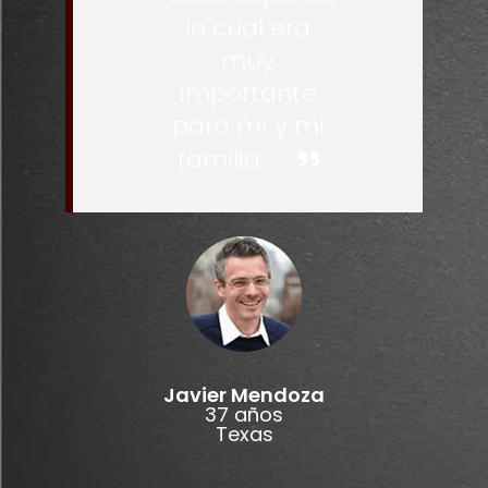
lo cual era
muy
importante
para mí y mi
familia.
Javier Mendoza
37 años
Texas