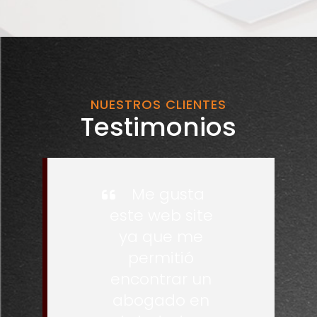
NUESTROS CLIENTES
Testimonios
Me gusta
este web site
ya que me
permitió
encontrar un
abogado en