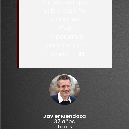
mi ciudad que
hable español,
lo cual era
muy
importante
para mí y mi
familia.
Javier Mendoza
37 años
Texas