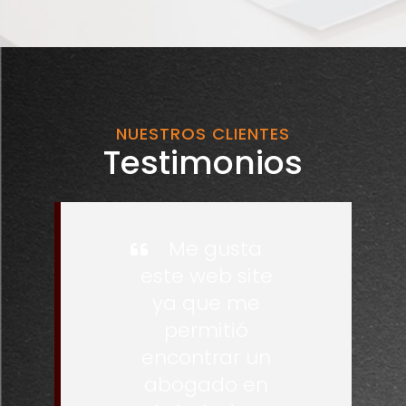
NUESTROS CLIENTES
Testimonios
Me gusta
este web site
ya que me
permitió
encontrar un
abogado en