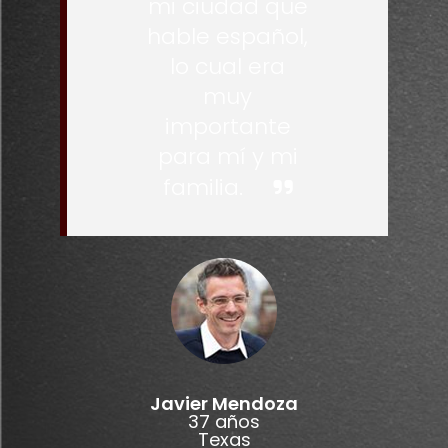
mi ciudad que
hable español,
lo cual era
muy
importante
para mí y mi
familia.
Javier Mendoza
37 años
Texas