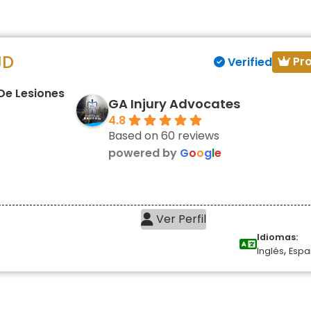
JD
Pr
Verified
De Lesiones
GA Injury Advocates
4.8
Based on 60 reviews
powered by
G
o
o
g
l
e
Ver Perfil
Idiomas:
,
Inglés
Espa