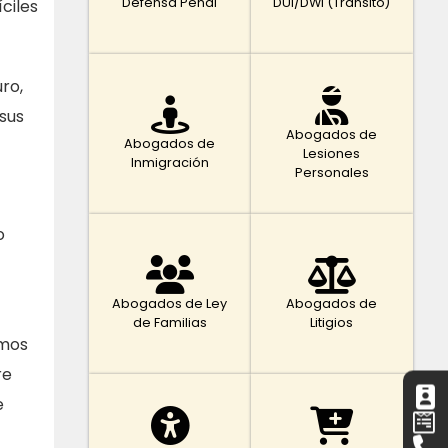
Defensa Penal
DUI/DWI (Tránsito)
ciles
ro,
sus
Abogados de
Abogados de
Lesiones
Inmigración
Personales
o
Abogados de Ley
Abogados de
de Familias
Litigios
amos
re
e