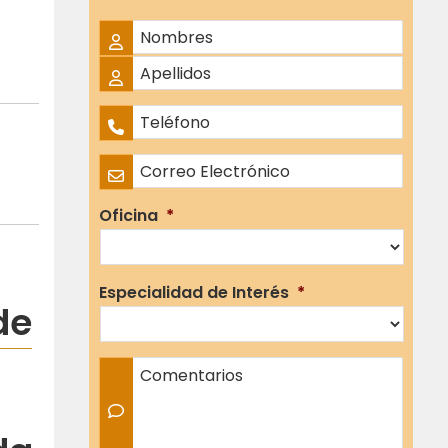
Nombre Completo
*
Nombres
Apellidos
Teléfono
*
Correo Electrónico
*
Oficina
*
Especialidad de Interés
*
de
Comentarios