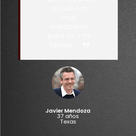
lo cual era
muy
importante
para mí y mi
familia.
Javier Mendoza
37 años
Texas