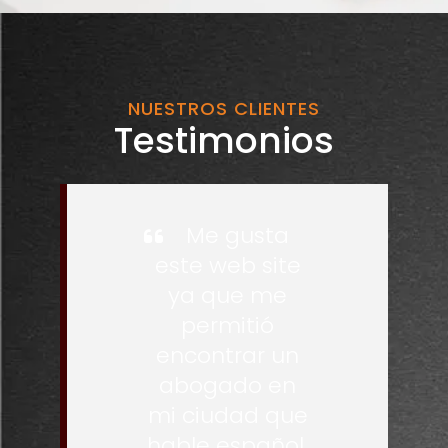
NUESTROS CLIENTES
Testimonios
Me gusta
este web site
ya que me
permitió
encontrar un
abogado en
mi ciudad que
hable español,