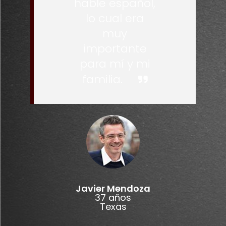
hable español,
lo cual era
muy
importante
para mí y mi
familia.
Javier Mendoza
37 años
Texas