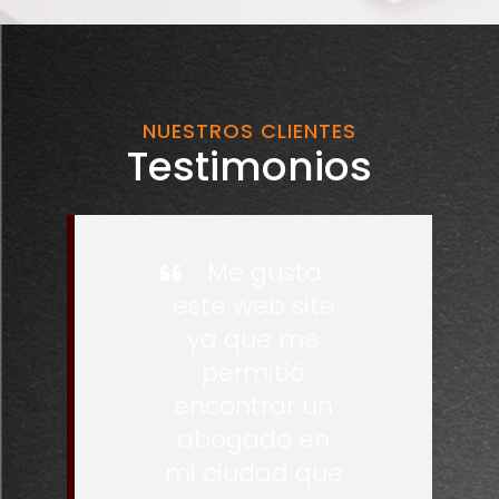
NUESTROS CLIENTES
Testimonios
Me gusta
este web site
ya que me
permitió
encontrar un
abogado en
mi ciudad que