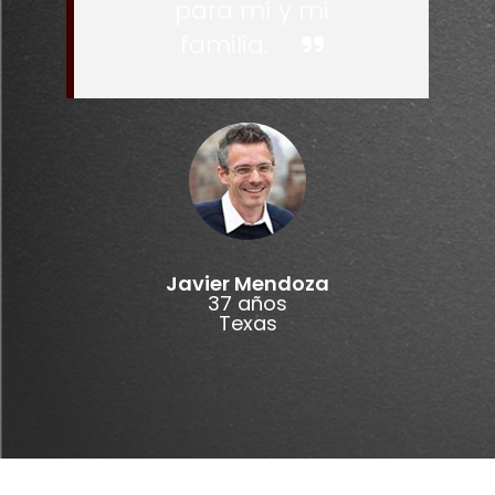
para mí y mi
familia.
Javier Mendoza
37 años
Texas