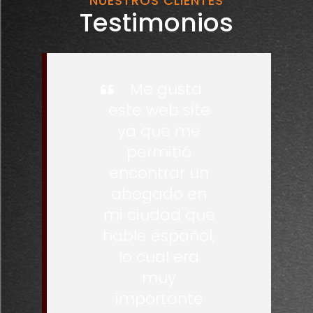
NUESTROS CLIENTES
Testimonios
Me gusta
este web site
ya que me
permitió
encontrar un
abogado en
mi ciudad que
hable español,
lo cual era
muy
importante