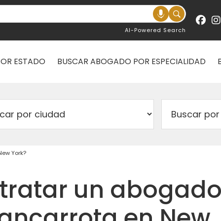
AI-Powered Search
POR ESTADO
BUSCAR ABOGADO POR ESPECIALIDAD
 New York?
ntratar un abogad
 bancarrota en New