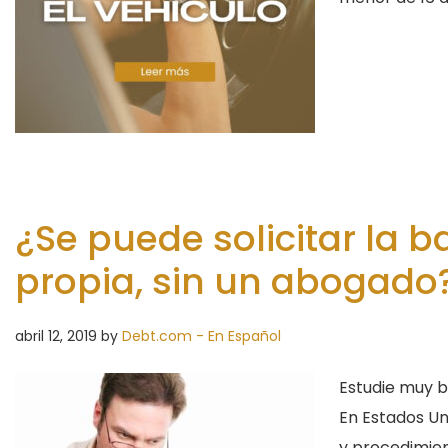
¿Se puede solicitar la 
propia, sin un abogado
abril 12, 2019
by
Debt.com - En Español
Estudie muy b
En Estados Un
y procedimien