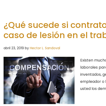
¿Qué sucede si contrat
caso de lesión en el tra
abril 23, 2019
by
Hector L. Sandoval
Existen mucho
laborales para
inventados, g
empleador o 
usted los dem