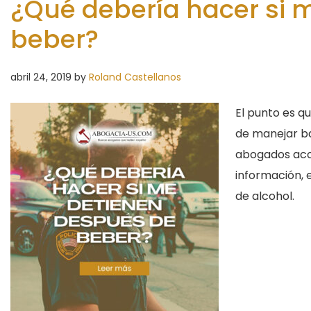
¿Qué debería hacer si 
beber?
abril 24, 2019
by
Roland Castellanos
El punto es q
de manejar baj
abogados acon
información, 
de alcohol.