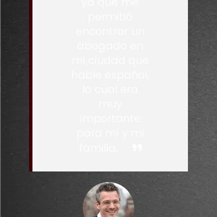
ya que me
permitió
encontrar un
abogado en
mi ciudad que
hable español,
lo cual era
muy
importante
para mí y mi
familia.