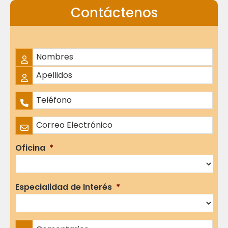
Contáctenos
Nombre Completo
*
Nombres
Apellidos
Teléfono
*
Correo Electrónico
*
Oficina
*
Especialidad de Interés
*
Comentarios