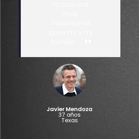
lo cual era
muy
importante
para mí y mi
familia.
Javier Mendoza
37 años
Texas