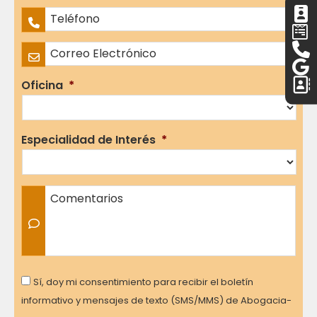
Apellidos
Teléfono
*
Correo Electrónico
*
Oficina
*
Especialidad de Interés
*
Comentarios
Consent
Sí, doy mi consentimiento para recibir el boletín
informativo y mensajes de texto (SMS/MMS) de Abogacia-