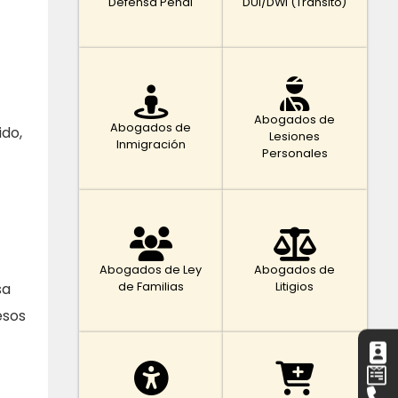
Defensa Penal
DUI/DWI (Tránsito)
Abogados de
Abogados de
ido,
Lesiones
Inmigración
Personales
Abogados de Ley
Abogados de
de Familias
Litigios
sa
esos