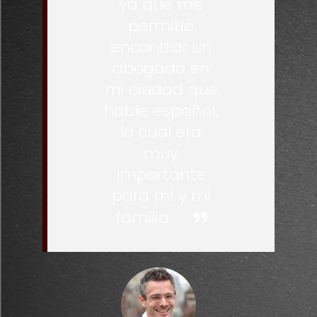
ya que me
permitió
encontrar un
abogado en
mi ciudad que
hable español,
lo cual era
muy
importante
para mí y mi
familia.