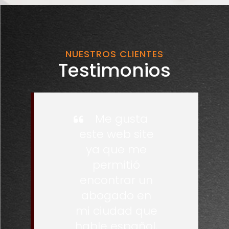
NUESTROS CLIENTES
Testimonios
Me gusta
este web site
ya que me
permitió
encontrar un
abogado en
mi ciudad que
hable español,