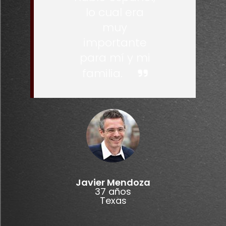
lo cual era
muy
importante
para mí y mi
familia.
Javier Mendoza
37 años
Texas