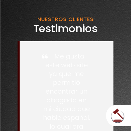
NUESTROS CLIENTES
Testimonios
Me gusta
este web site
ya que me
permitió
encontrar un
abogado en
mi ciudad que
hable español,
lo cual era