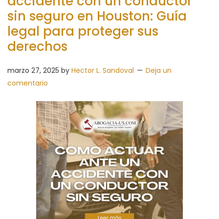
accidente con un conductor
sin seguro en Houston: Guía
legal para proteger sus
derechos
marzo 27, 2025
by
Hector L. Sandoval
Deja un
comentario