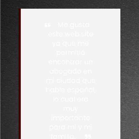
Me gusta
este web site
ya que me
permitió
encontrar un
abogado en
mi ciudad que
hable español,
lo cual era
muy
importante
para mí y mi
familia.