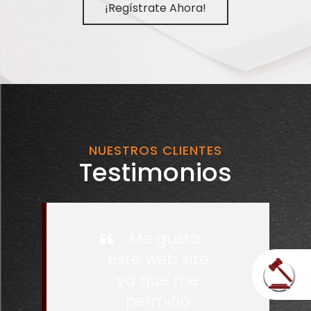
¡Regístrate Ahora!
NUESTROS CLIENTES
Testimonios
Me gusta
este web site
ya que me
permitió