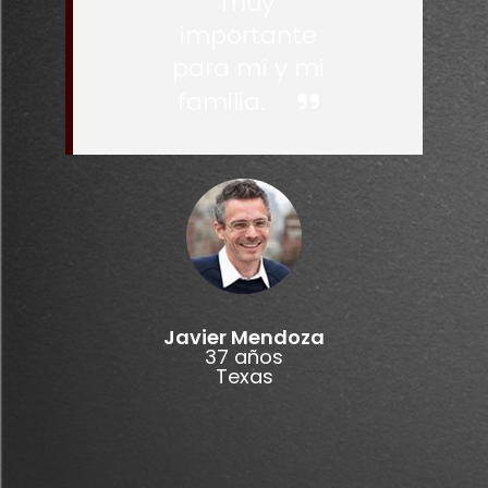
muy
importante
para mí y mi
familia.
Javier Mendoza
37 años
Texas