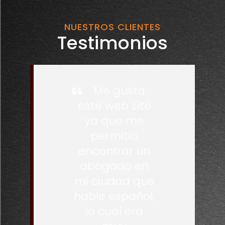
NUESTROS CLIENTES
Testimonios
Me gusta
este web site
ya que me
permitió
encontrar un
abogado en
mi ciudad que
hable español,
lo cual era